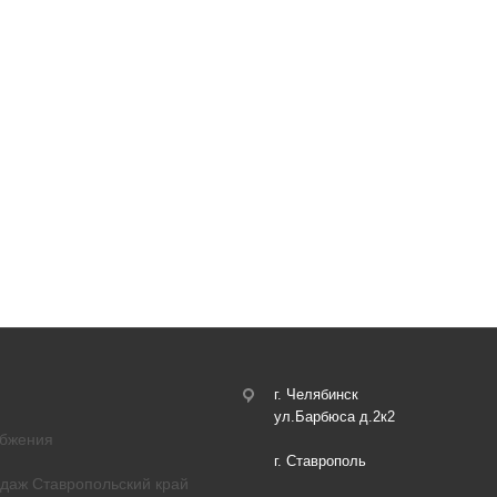
г. Челябинск
ул.Барбюса д.2к2
абжения
г. Ставрополь
одаж Ставропольский край