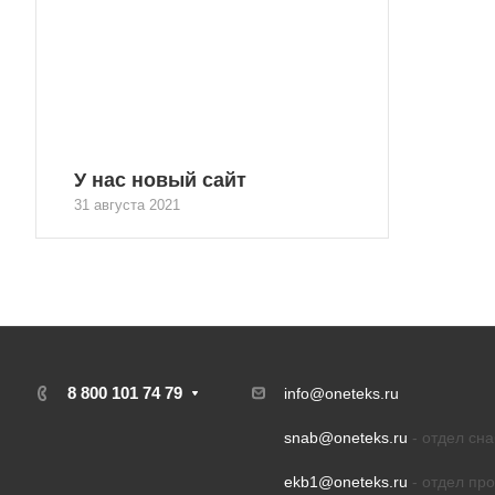
У нас новый сайт
31 августа 2021
8 800 101 74 79
info@oneteks.ru
snab@oneteks.ru
- отдел сн
ekb1@oneteks.ru
- отдел пр