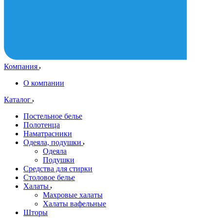
Компания
О компании
Каталог
Постельное белье
Полотенца
Наматрасники
Одеяла, подушки
Одеяла
Подушки
Средства для стирки
Столовое белье
Халаты
Махровые халаты
Халаты вафельные
Шторы